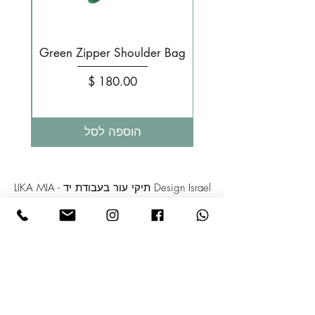
g
Green Zipper Shoulder Bag
מחיר
הוספה לסל
LIKA MIA - תיקי עור בעבודת יד Design Israel
טלפון: +
972-52-3808358
דואר:l
ikamia1@gmail.com
מדיניות פרטיות
הצהרת נגישות