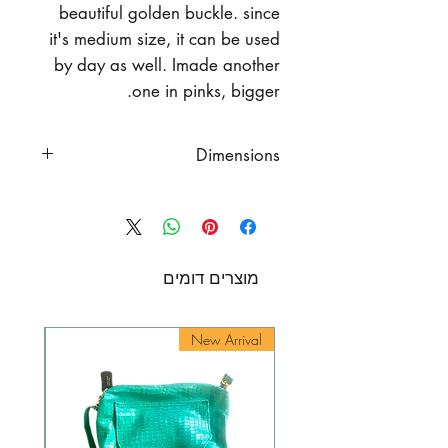
beautiful golden buckle. since
it's medium size, it can be used
by day as well. Imade another
one in pinks, bigger.
Dimensions
Height 7.5" (19 cm.)
Top Width 11.8" (30 cm)
Bottom width 9" (23 cm.)
Strap total size 21.7" (55 cm.)
מוצרים דומים
rival
New Arrival